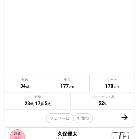
年齢
身長
リーチ
34
177
178
歳
cm
cm
戦績
フィニッシュ率
52
23
17
5
%
戦
勝
敗
フェザー級
打撃型
久保優太
🇯🇵
評価
85