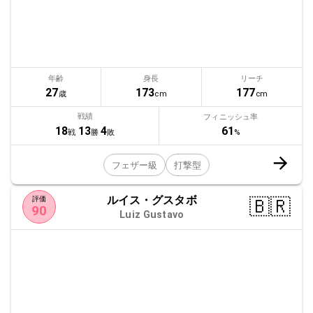
年齢
身長
リーチ
27
173
177
歳
cm
cm
戦績
フィニッシュ率
61
18
13
4
%
戦
勝
敗
フェザー級
打撃型
ルイス・グスタボ
🇧🇷
評価
90
Luiz Gustavo