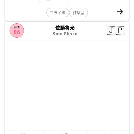
フライ級
打撃型
佐藤将光
🇯🇵
評価
86
Sato Shoko