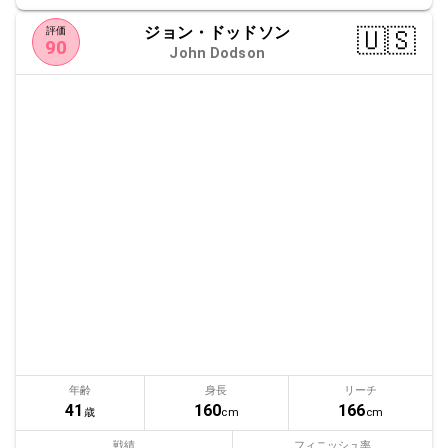
ジョン・ドッドソン
🇺🇸
評価
90
John Dodson
年齢
身長
リーチ
41
160
166
歳
cm
cm
戦績
フィニッシュ率