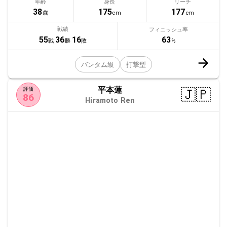
年齢
身長
リーチ
38
175
177
歳
cm
cm
戦績
フィニッシュ率
63
55
36
16
%
戦
勝
敗
バンタム級
打撃型
平本蓮
🇯🇵
評価
86
Hiramoto Ren