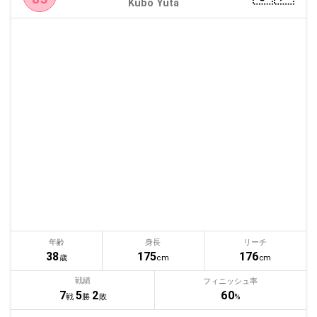
Kubo Yuta
年齢
身長
リーチ
38
175
176
歳
cm
cm
戦績
フィニッシュ率
60
7
5
2
%
戦
勝
敗