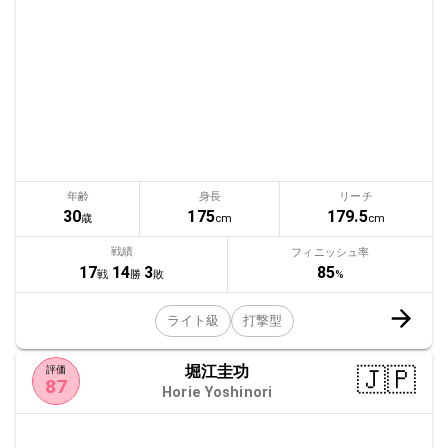
年齢
身長
リーチ
30
175
179.5
歳
cm
cm
戦績
フィニッシュ率
85
17
14
3
%
戦
勝
敗
ライト級
打撃型
堀江圭功
🇯🇵
評価
87
Horie Yoshinori