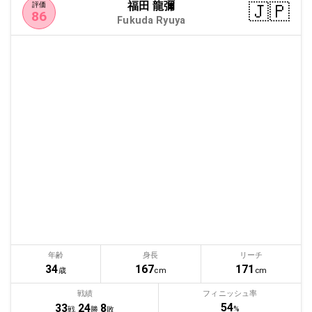
福田 龍彌
🇯🇵
評価
86
Fukuda Ryuya
年齢
身長
リーチ
34
167
171
歳
cm
cm
戦績
フィニッシュ率
54
33
24
8
%
戦
勝
敗