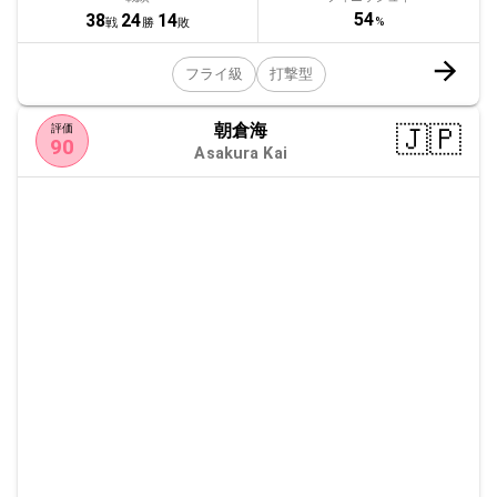
54
38
24
14
%
戦
勝
敗
フライ級
打撃型
朝倉海
🇯🇵
評価
90
Asakura Kai