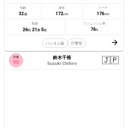
年齢
身長
リーチ
32
172
176
歳
cm
cm
戦績
フィニッシュ率
76
26
21
5
%
戦
勝
敗
バンタム級
打撃型
鈴木千裕
🇯🇵
評価
90
Suzuki Chihiro