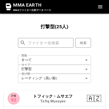
MMA EARTH
MMAファイター分析データベース
打撃型(25人)
検索
階級
すべて
タイプ
打撃型
並び順
レーティング（高い順）
トフィック・ムサエフ
🇦🇿
評価
92
Tofiq Musayev