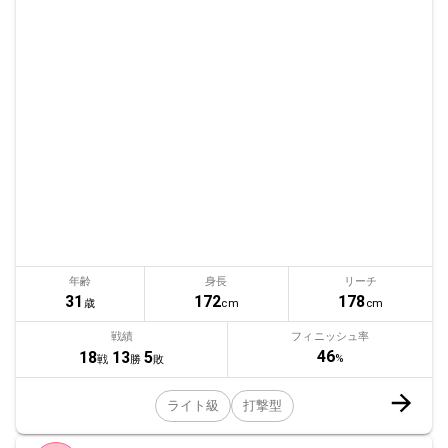
年齢
身長
リーチ
31
172
178
歳
cm
cm
戦績
フィニッシュ率
46
18
13
5
%
戦
勝
敗
ライト級
打撃型