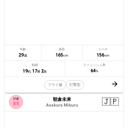
年齢
身長
リーチ
29
165
156
歳
cm
cm
戦績
フィニッシュ率
64
19
17
2
%
戦
勝
敗
フライ級
打撃型
朝倉未来
🇯🇵
評価
85
Asakura Mikuru