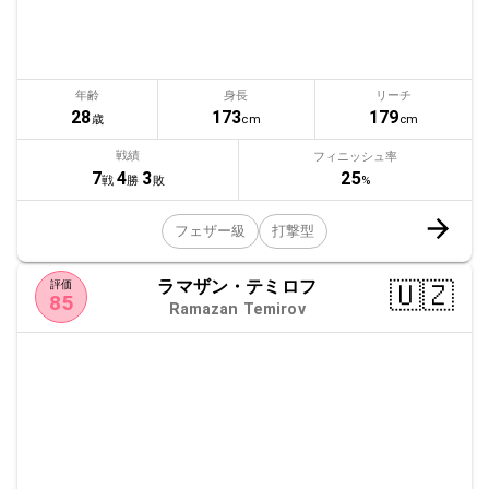
年齢
身長
リーチ
28
173
179
歳
cm
cm
戦績
フィニッシュ率
25
7
4
3
%
戦
勝
敗
フェザー級
打撃型
ラマザン・テミロフ
🇺🇿
評価
85
Ramazan Temirov