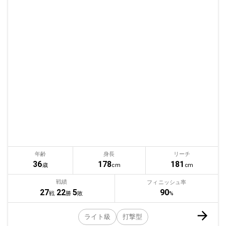
年齢
身長
リーチ
36
178
181
歳
cm
cm
戦績
フィニッシュ率
90
27
22
5
%
戦
勝
敗
ライト級
打撃型