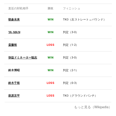
直近の対戦相手
勝敗
フィニッシュ
朝倉未来
WIN
TKO（左ストレート→パウンド）
YA-MAN
WIN
判定（3-0）
斎藤裕
LOSS
判定（1-2）
弥益ドミネーター聡志
WIN
判定（3-0）
鈴木博昭
WIN
判定（2-1）
鈴木千裕
LOSS
判定（0-3）
萩原京平
LOSS
TKO（グラウンドパンチ）
もっと見る（Wikipedia）