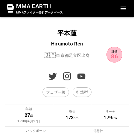
MMA EARTH
MMAファイター分析データベース
平本蓮
Hiramoto Ren
評価
🇯🇵
東京都足立区出身
86
フェザー級
打撃型
年齢
身長
リーチ
27
歳
173
179
cm
cm
1998年6月27日
バックボーン
得意技