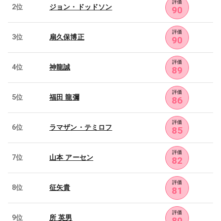
評価
2位
ジョン・ドッドソン
90
評価
3位
扇久保博正
90
評価
4位
神龍誠
89
評価
5位
福田 龍彌
86
評価
6位
ラマザン・テミロフ
85
評価
7位
山本 アーセン
82
評価
8位
征矢貴
81
評価
9位
所 英男
80