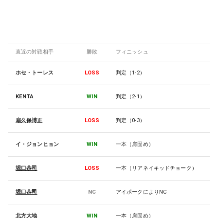
直近の対戦相手
勝敗
フィニッシュ
ホセ・トーレス
LOSS
判定（1-2）
KENTA
WIN
判定（2-1）
扇久保博正
LOSS
判定（0-3）
イ・ジョンヒョン
WIN
一本（肩固め）
堀口恭司
LOSS
一本（リアネイキッドチョーク）
堀口恭司
NC
アイポークによりNC
北方大地
WIN
一本（肩固め）