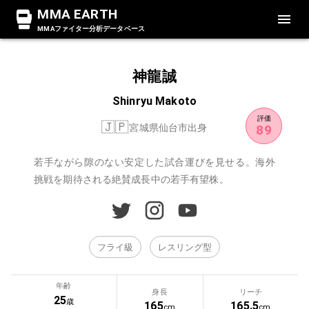
MMA EARTH
MMAファイター分析データベース
神龍誠
Shinryu Makoto
評価
🇯🇵
宮城県仙台市出身
89
若手ながら隙のない安定した試合運びを見せる。海外
挑戦を期待される絶賛成長中の若手有望株。
フライ級
レスリング型
年齢
身長
リーチ
25
歳
165
165.5
cm
cm