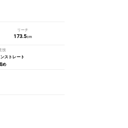
リーチ
173.5
cm
意技
ョンストレート
固め