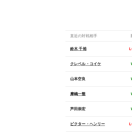
直近の対戦相手
鈴木 千裕
L
クレベル・コイケ
山本空良
摩嶋一整
芦田崇宏
ビクター・ヘンリー
L