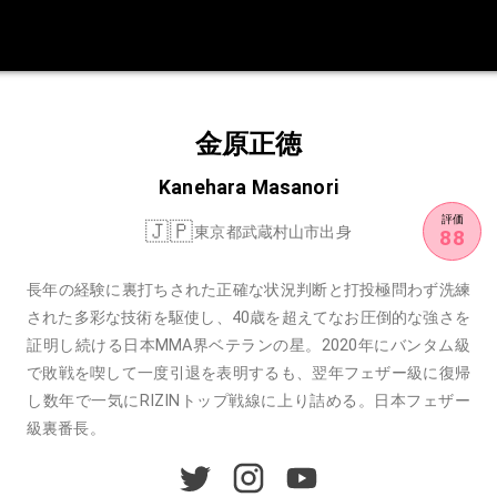
金原正徳
Kanehara Masanori
評価
🇯🇵
東京都武蔵村山市出身
88
長年の経験に裏打ちされた正確な状況判断と打投極問わず洗練
された多彩な技術を駆使し、40歳を超えてなお圧倒的な強さを
証明し続ける日本MMA界ベテランの星。2020年にバンタム級
で敗戦を喫して一度引退を表明するも、翌年フェザー級に復帰
し数年で一気にRIZINトップ戦線に上り詰める。
日本フェザー
級裏番長。