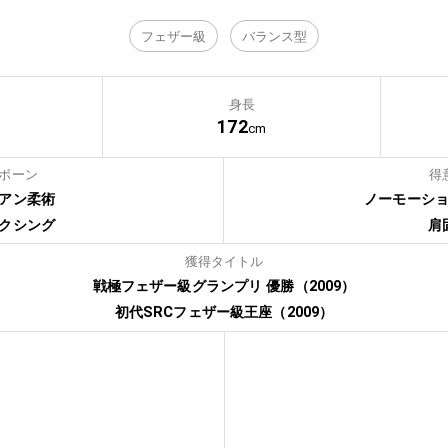
フェザー級
バランス型
身長
172
cm
ボーン
得
アン柔術
ノーモーシ
クシング
肩
獲得タイトル
戦極フェザー級グランプリ 優勝（2009）
初代SRCフェザー級王座（2009）