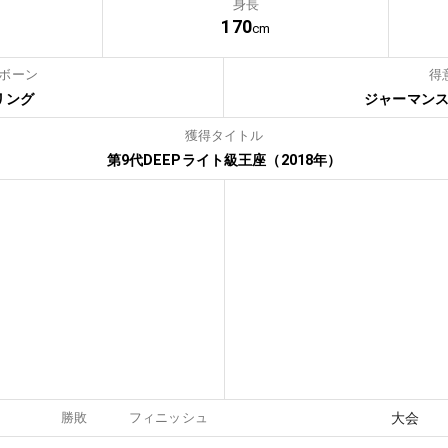
身長
170
cm
ボーン
得
リング
ジャーマン
獲得タイトル
第9代DEEPライト級王座（2018年）
勝敗
フィニッシュ
大会