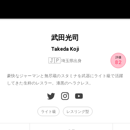
武田光司
Takeda Koji
評価
🇯🇵
埼玉県出身
82
豪快なジャーマンと無尽蔵のスタミナを武器にライト級で活躍
してきた生粋のレスラー。
漆黒のヘラクレス。
ライト級
レスリング型