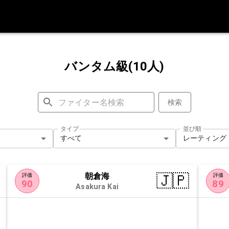
バンタム級(10人)
検索
タイプ
並び順
すべて
レーティング
朝倉海
🇯🇵
評価
評価
90
89
Asakura Kai