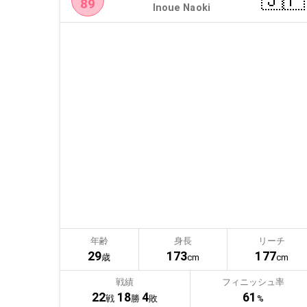
🇯🇵
89
Inoue Naoki
年齢
身長
リーチ
29
173
177
歳
cm
cm
戦績
フィニッシュ率
22
18
4
61
戦
勝
敗
%