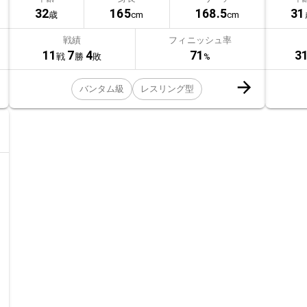
32
165
168.5
31
歳
cm
cm
戦績
フィニッシュ率
11
7
4
71
3
戦
勝
敗
%
バンタム級
レスリング型