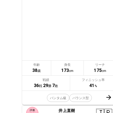
年齢
身長
リーチ
38
173
175
歳
cm
cm
戦績
フィニッシュ率
36
29
7
41
戦
勝
敗
%
バンタム級
バランス型
井上直樹
評価