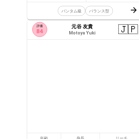
バンタム級
バランス型
元谷 友貴
🇯🇵
評価
84
Motoya Yuki
年齢
身長
リーチ