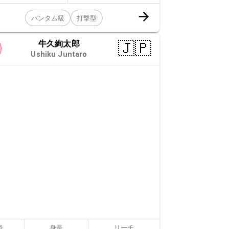
バンタム級
打撃型
牛久絢太郎
🇯🇵
Ushiku Juntaro
齢
身長
リーチ