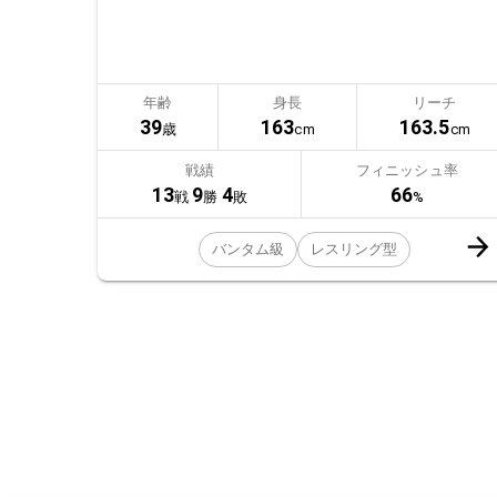
年齢
身長
リーチ
39
163
163.5
歳
cm
cm
戦績
フィニッシュ率
13
9
4
66
戦
勝
敗
%
バンタム級
レスリング型