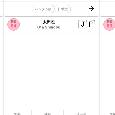
バンタム級
打撃型
太田忍
🇯🇵
評価
評価
84
83
Ota Shinobu
年齢
身長
リーチ
年