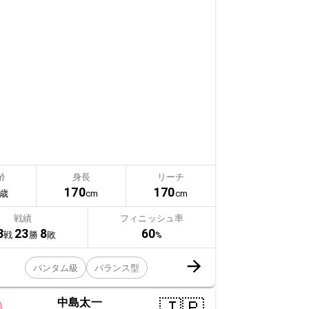
齢
身長
リーチ
170
170
歳
cm
cm
戦績
フィニッシュ率
3
23
8
60
戦
勝
敗
%
バンタム級
バランス型
中島太一