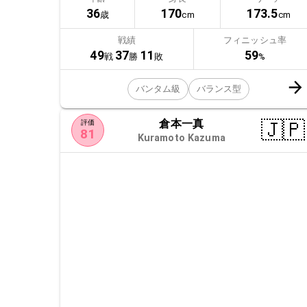
36
170
173.5
歳
cm
cm
戦績
フィニッシュ率
49
37
11
59
戦
勝
敗
%
バンタム級
バランス型
倉本一真
🇯🇵
評価
81
Kuramoto Kazuma