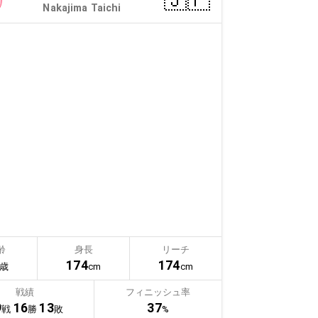
🇯🇵
Nakajima Taichi
齢
身長
リーチ
174
174
歳
cm
cm
戦績
フィニッシュ率
9
16
13
37
戦
勝
敗
%