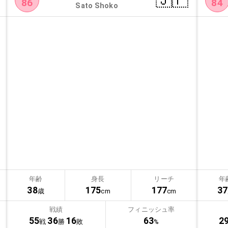
🇯🇵
86
84
Sato Shoko
年齢
身長
リーチ
年
38
175
177
37
歳
cm
cm
戦績
フィニッシュ率
55
36
16
63
2
戦
勝
敗
%