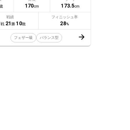
170
173.5
歳
cm
cm
戦績
フィニッシュ率
1
21
10
28
戦
勝
敗
%
フェザー級
バランス型