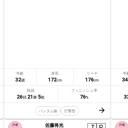
年齢
身長
リーチ
年
32
172
176
34
歳
cm
cm
戦績
フィニッシュ率
26
21
5
76
3
戦
勝
敗
%
バンタム級
打撃型
佐藤将光
評価
評価