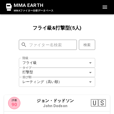
MMA EARTH
MMAファイター分析データベース
フライ級&打撃型(5人)
検索
階級
フライ級
タイプ
打撃型
並び順
レーティング（高い順）
ジョン・ドッドソン
🇺🇸
評価
90
John Dodson