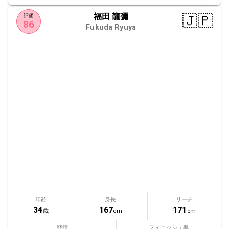
福田 龍彌
🇯🇵
評価
86
Fukuda Ryuya
年齢
身長
リーチ
34
167
171
歳
cm
cm
戦績
フィニッシュ率