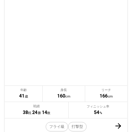
年齢
身長
リーチ
41
160
166
歳
cm
cm
戦績
フィニッシュ率
54
38
24
14
%
戦
勝
敗
フライ級
打撃型