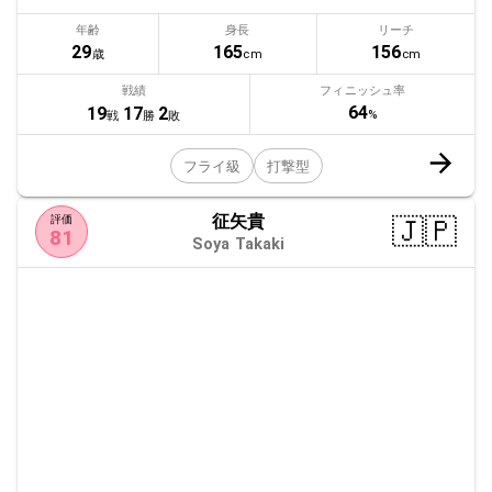
年齢
身長
リーチ
29
165
156
歳
cm
cm
戦績
フィニッシュ率
64
19
17
2
%
戦
勝
敗
フライ級
打撃型
征矢貴
🇯🇵
評価
81
Soya Takaki