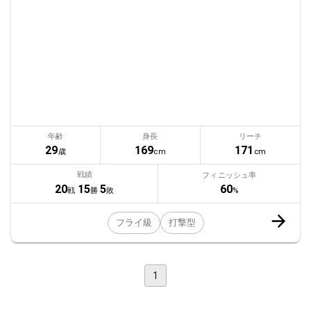
年齢
身長
リーチ
29
169
171
歳
cm
cm
戦績
フィニッシュ率
60
20
15
5
%
戦
勝
敗
フライ級
打撃型
1