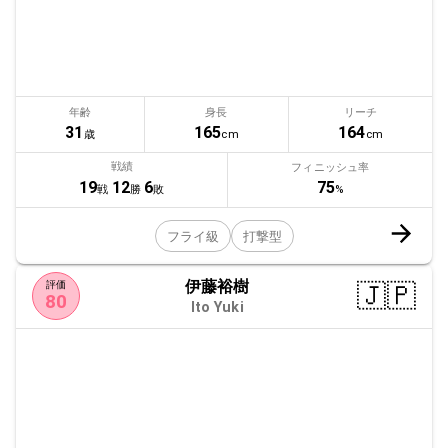
年齢
身長
リーチ
31
165
164
歳
cm
cm
戦績
フィニッシュ率
75
19
12
6
%
戦
勝
敗
フライ級
打撃型
伊藤裕樹
🇯🇵
評価
80
Ito Yuki