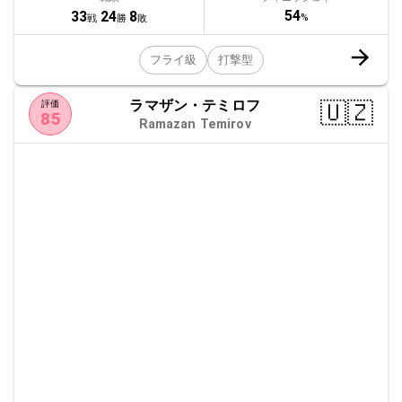
54
33
24
8
%
戦
勝
敗
フライ級
打撃型
ラマザン・テミロフ
🇺🇿
評価
85
Ramazan Temirov