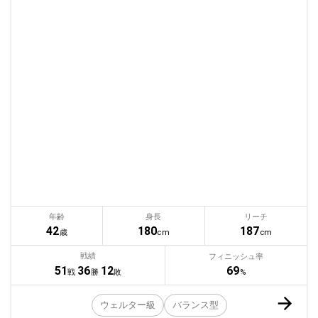
年齢
身長
リーチ
42
180
187
歳
cm
cm
戦績
フィニッシュ率
69
51
36
12
%
戦
勝
敗
ウェルター級
バランス型