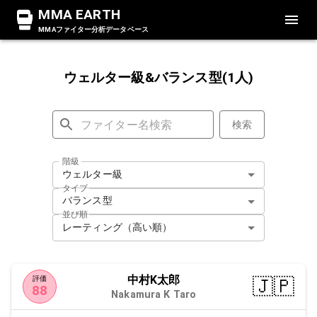
MMA EARTH
MMAファイター分析データベース
ウェルター級&バランス型(1人)
検索
階級
ウェルター級
タイプ
バランス型
並び順
レーティング（高い順）
中村K太郎
🇯🇵
評価
88
Nakamura K Taro