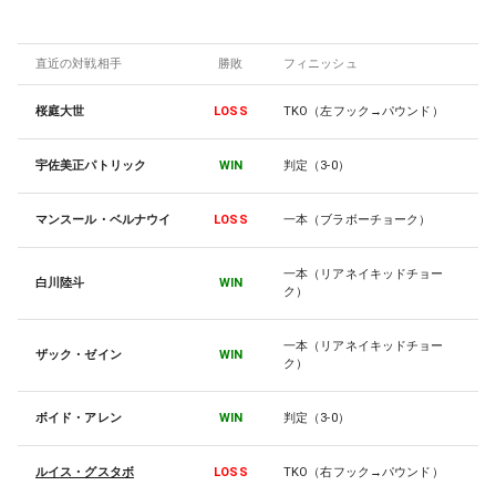
直近の対戦相手
勝敗
フィニッシュ
桜庭大世
LOSS
TKO（左フック→パウンド）
宇佐美正パトリック
WIN
判定（3-0）
マンスール・ベルナウイ
LOSS
一本（ブラボーチョーク）
一本（リアネイキッドチョー
白川陸斗
WIN
ク）
一本（リアネイキッドチョー
ザック・ゼイン
WIN
ク）
ボイド・アレン
WIN
判定（3-0）
ルイス・グスタボ
LOSS
TKO（右フック→パウンド）