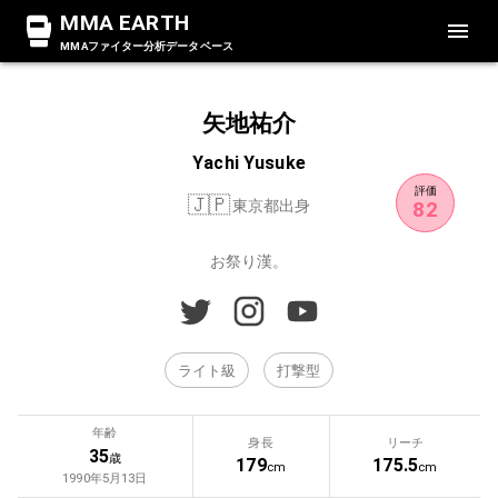
MMA EARTH
MMAファイター分析データベース
矢地祐介
Yachi Yusuke
評価
🇯🇵
東京都出身
82
お祭り漢。
ライト級
打撃型
年齢
身長
リーチ
35
歳
179
175.5
cm
cm
1990年5月13日