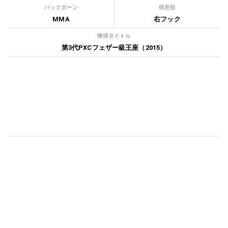
バックボーン
得意技
MMA
右フック
獲得タイトル
第3代PXCフェザー級王座（2015）