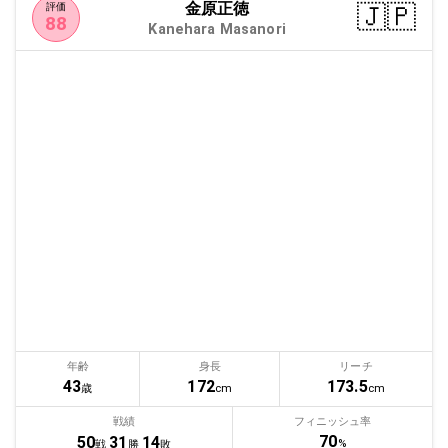
金原正徳
🇯🇵
評価
88
Kanehara Masanori
年齢
身長
リーチ
43
172
173.5
歳
cm
cm
戦績
フィニッシュ率
70
50
31
14
%
戦
勝
敗