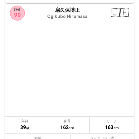
扇久保博正
🇯🇵
評価
90
Ogikubo Hiromasa
年齢
身長
リーチ
39
162
163
歳
cm
cm
戦績
フィニッシュ率