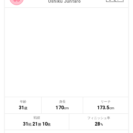
Ushiku Juntaro
年齢
身長
リーチ
31
170
173.5
歳
cm
cm
戦績
フィニッシュ率
28
31
21
10
%
戦
勝
敗