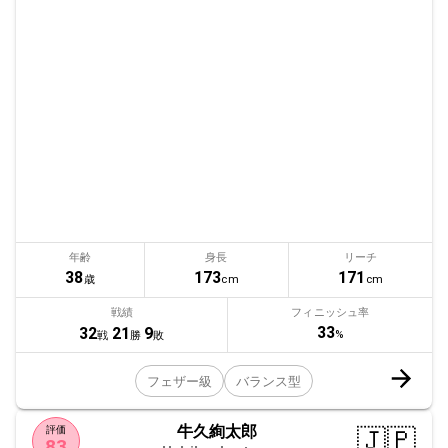
年齢
身長
リーチ
38
173
171
歳
cm
cm
戦績
フィニッシュ率
33
32
21
9
%
戦
勝
敗
フェザー級
バランス型
牛久絢太郎
🇯🇵
評価
83