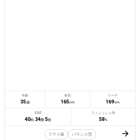
年齢
身長
リーチ
35
165
169
歳
cm
cm
戦績
フィニッシュ率
58
40
34
5
%
戦
勝
敗
フライ級
バランス型