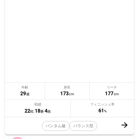
年齢
身長
リーチ
29
173
177
歳
cm
cm
戦績
フィニッシュ率
61
22
18
4
%
戦
勝
敗
バンタム級
バランス型