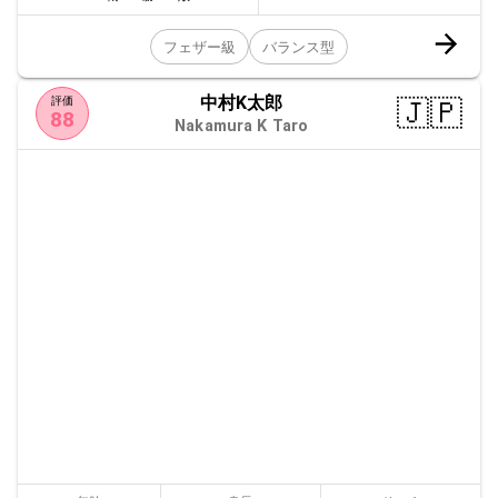
フェザー級
バランス型
中村K太郎
🇯🇵
評価
88
Nakamura K Taro