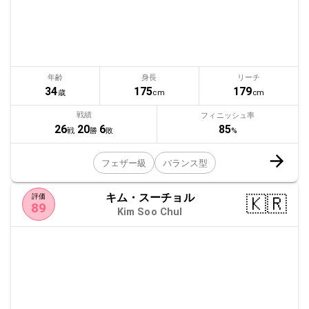
年齢
身長
リーチ
34
175
179
歳
cm
cm
戦績
フィニッシュ率
85
26
20
6
%
戦
勝
敗
フェザー級
バランス型
キム・スーチョル
🇰🇷
評価
89
Kim Soo Chul