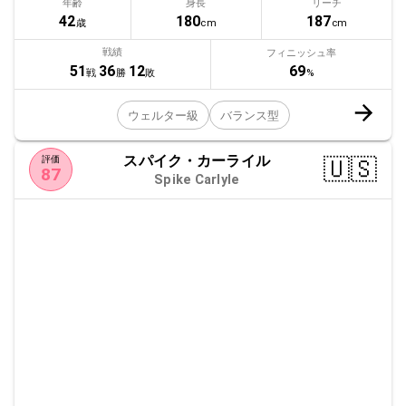
年齢
身長
リーチ
42
180
187
歳
cm
cm
戦績
フィニッシュ率
69
51
36
12
%
戦
勝
敗
ウェルター級
バランス型
スパイク・カーライル
🇺🇸
評価
87
Spike Carlyle