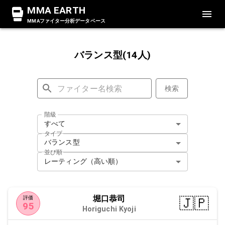
MMA EARTH
MMAファイター分析データベース
バランス型(14人)
検索
階級
すべて
タイプ
バランス型
並び順
レーティング（高い順）
堀口恭司
🇯🇵
評価
95
Horiguchi Kyoji