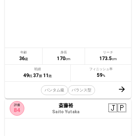
年齢
身長
リーチ
36
170
173.5
歳
cm
cm
戦績
フィニッシュ率
59
49
37
11
%
戦
勝
敗
バンタム級
バランス型
斎藤裕
🇯🇵
評価
84
Saito Yutaka