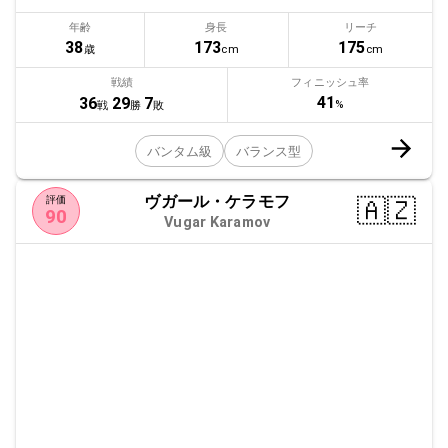
年齢
身長
リーチ
38
173
175
歳
cm
cm
戦績
フィニッシュ率
41
36
29
7
%
戦
勝
敗
バンタム級
バランス型
ヴガール・ケラモフ
🇦🇿
評価
90
Vugar Karamov