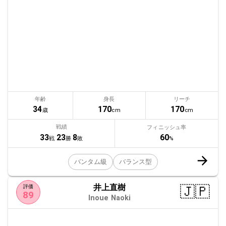
年齢
身長
リーチ
34
170
170
歳
cm
cm
戦績
フィニッシュ率
60
33
23
8
%
戦
勝
敗
バンタム級
バランス型
井上直樹
🇯🇵
評価
89
Inoue Naoki