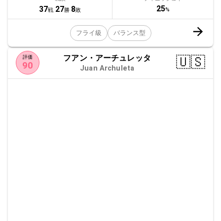
25
37
27
8
%
戦
勝
敗
フライ級
バランス型
フアン・アーチュレッタ
🇺🇸
評価
90
Juan Archuleta