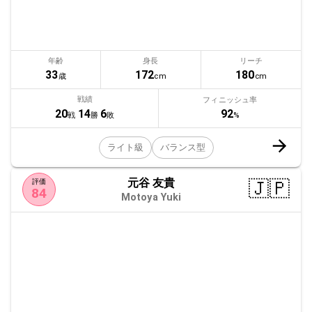
年齢
身長
リーチ
33
172
180
歳
cm
cm
戦績
フィニッシュ率
92
20
14
6
%
戦
勝
敗
ライト級
バランス型
元谷 友貴
🇯🇵
評価
84
Motoya Yuki