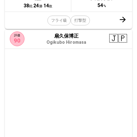
54
38
24
14
%
戦
勝
敗
フライ級
打撃型
扇久保博正
🇯🇵
評価
90
Ogikubo Hiromasa