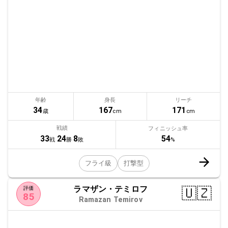
年齢
身長
リーチ
34
167
171
歳
cm
cm
戦績
フィニッシュ率
54
33
24
8
%
戦
勝
敗
フライ級
打撃型
ラマザン・テミロフ
🇺🇿
評価
85
Ramazan Temirov