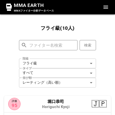
MMA EARTH
MMAファイター分析データベース
フライ級(10人)
検索
階級
フライ級
タイプ
すべて
並び順
レーティング（高い順）
堀口恭司
🇯🇵
評価
95
Horiguchi Kyoji