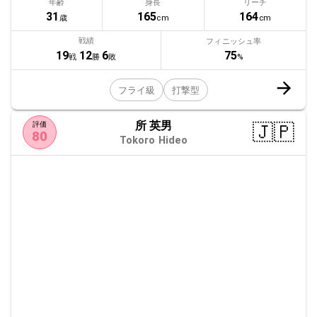
年齢
身長
リーチ
31
165
164
歳
cm
cm
戦績
フィニッシュ率
75
19
12
6
%
戦
勝
敗
フライ級
打撃型
所 英男
🇯🇵
評価
80
Tokoro Hideo