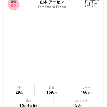
山本 アーセン
🇯🇵
評価
82
Yamamoto Erson
年齢
身長
リーチ
29
169
166
歳
cm
cm
戦績
フィニッシュ率
50
10
4
6
%
戦
勝
敗