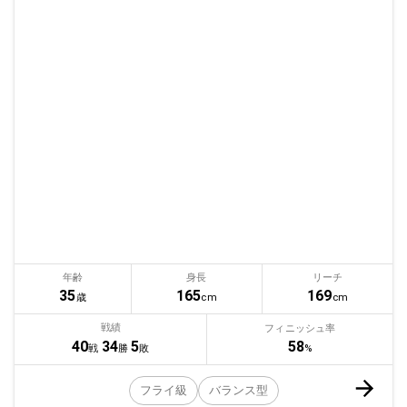
年齢
身長
リーチ
35
165
169
歳
cm
cm
戦績
フィニッシュ率
58
40
34
5
%
戦
勝
敗
フライ級
バランス型