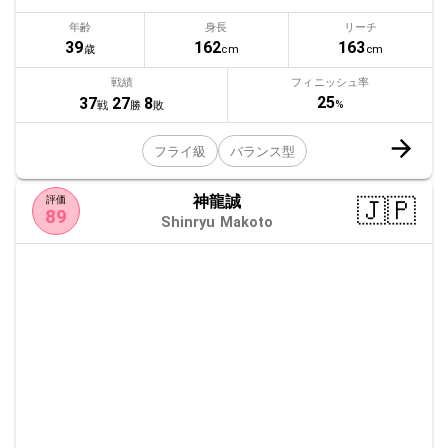
年齢
身長
リーチ
39
162
163
歳
cm
cm
戦績
フィニッシュ率
25
37
27
8
%
戦
勝
敗
フライ級
バランス型
神龍誠
🇯🇵
評価
89
Shinryu Makoto