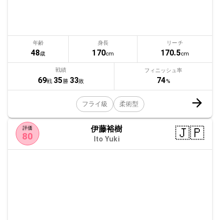
年齢
身長
リーチ
48
170
170.5
歳
cm
cm
戦績
フィニッシュ率
74
69
35
33
%
戦
勝
敗
フライ級
柔術型
伊藤裕樹
🇯🇵
評価
80
Ito Yuki