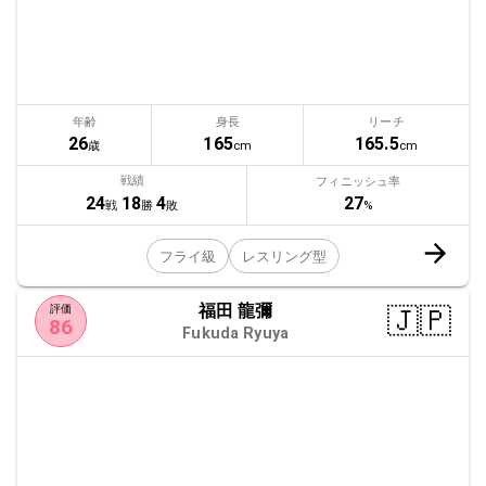
年齢
身長
リーチ
26
165
165.5
歳
cm
cm
戦績
フィニッシュ率
27
24
18
4
%
戦
勝
敗
フライ級
レスリング型
福田 龍彌
🇯🇵
評価
86
Fukuda Ryuya