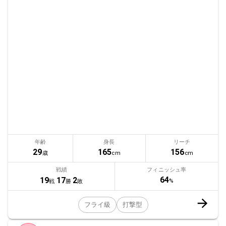
年齢
身長
リーチ
29
165
156
歳
cm
cm
戦績
フィニッシュ率
64
19
17
2
%
戦
勝
敗
フライ級
打撃型