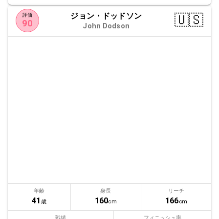
ジョン・ドッドソン
🇺🇸
評価
90
John Dodson
年齢
身長
リーチ
41
160
166
歳
cm
cm
戦績
フィニッシュ率