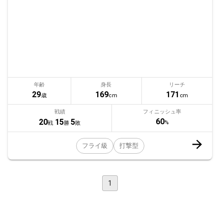
年齢
身長
リーチ
29
169
171
歳
cm
cm
戦績
フィニッシュ率
60
20
15
5
%
戦
勝
敗
フライ級
打撃型
1