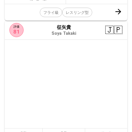
フライ級
レスリング型
征矢貴
🇯🇵
評価
81
Soya Takaki