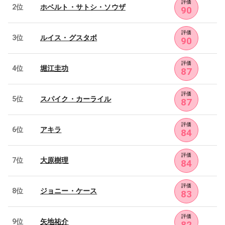
評価
2位
ホベルト・サトシ・ソウザ
90
評価
3位
ルイス・グスタボ
90
評価
4位
堀江圭功
87
評価
5位
スパイク・カーライル
87
評価
6位
アキラ
84
評価
7位
大原樹理
84
評価
8位
ジョニー・ケース
83
評価
9位
矢地祐介
82